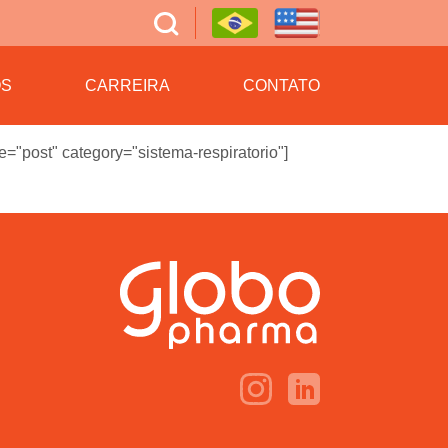
OS
CARREIRA
CONTATO
="post" category="sistema-respiratorio"]