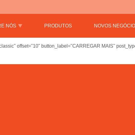
RE NÓS
PRODUTOS
NOVOS NEGÓCI
 classic" offset="10" button_label="CARREGAR MAIS" post_type