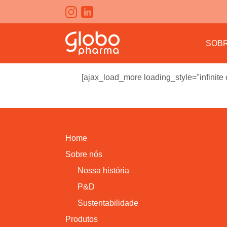
SOB
[ajax_load_more loading_style="infinite
Home
Sobre nós
Nossa história
P&D
Sustentabilidade
Produtos